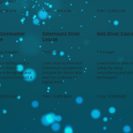
ภัยใต้น้ำ
 5,000 บาท
ราคา : 5,000 บาท
ราคา : 2,500 บาท
Divemaster
Sidemount Diver
Solo Diver Cour
se
Course
ast 3 weeks
* 4-5 days
* 4-5 days
our hobby in to a
Learn how to dive with
Learn how to dive 
earn how to
Sidemount equipment.
safely by using
 a diving trip and
Suitable for divers who
redundancy and var
tructors conduct a
want to continue to
techniques
higher level
 30,000 Baht
Price : 9,900 Baht
Price : 9,900 Baht