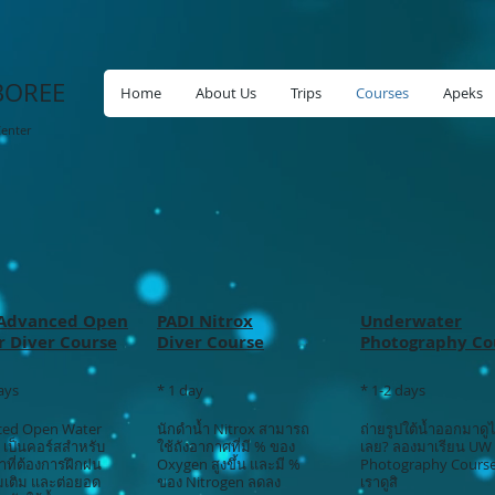
BOREE
Home
About Us
Trips
Courses
Apeks
Center
 Advanced Open
PADI Nitrox
Underwater
 Diver Course
Diver Course
Photography Co
ays
* 1 day
* 1-2 days
ced Open Water
นักดำน้ำ Nitrox สามารถ
ถ่ายรูปใต้น้ำออกมาดูไ
 เป็นคอร์สสำหรับ
ใช้ถังอากาศที่มี % ของ
เลย? ลองมาเรียน UW
ำที่ต้องการฝึกฝน
Oxygen สูงขึ้น และมี %
Photography Course
่มเติม และต่อยอด
ของ Nitrogen ลดลง
เราดูสิ