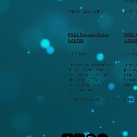
การผจญ
ราคา : 14,500 บาท
ราคา :
PADI Rescue Diver
PADI
Course
Cour
* 4-5 days
* at le
This course is specifically
Turn y
for divers who want to
job. L
be a rescue diver and
manage
already got EFR
help in
certification from their
class
past experience
Price : 9,000 Baht
Price :