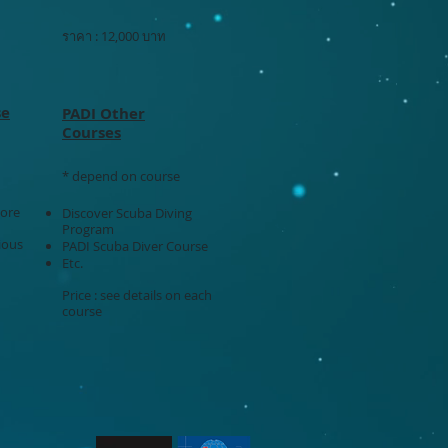
ราคา : 12,000 บาท
se
PADI Other
Courses
* depend on course
more
Discover Scuba Diving
Program
ious
PADI Scuba Diver Course
Etc.
Price : see details on each
course