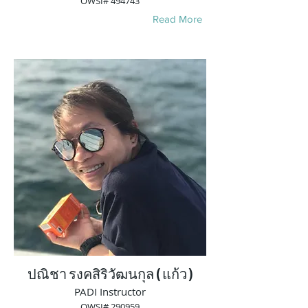
OWSI# 494743
Read More
ปณิชา รงคสิริวัฒนกุล ( แก้ว )
PADI Instructor
OWSI# 290959